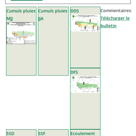
Commentaires:
Cumuls pluies
Cumuls pluies
DDS
Télécharger le
MJJ
JJA
bulletin
DFS
SSD
SSF
Ecoulement