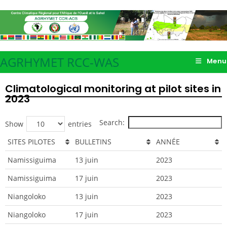
AGRHYMET RCC-WAS
Menu
Climatological monitoring at pilot sites in
2023
Search:
Show
entries
SITES PILOTES
BULLETINS
ANNÉE
Namissiguima
13 juin
2023
Namissiguima
17 juin
2023
Niangoloko
13 juin
2023
Niangoloko
17 juin
2023